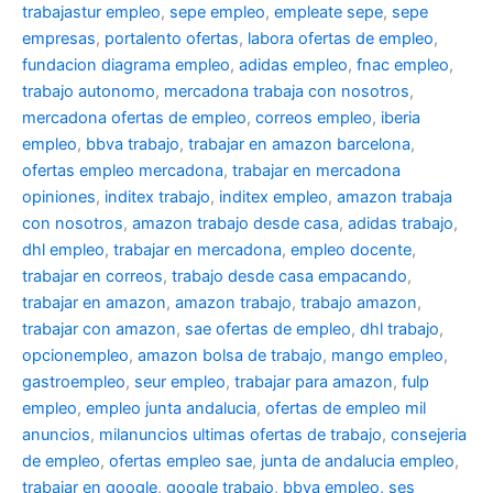
trabajastur empleo
,
sepe empleo
,
empleate sepe
,
sepe
empresas
,
portalento ofertas
,
labora ofertas de empleo
,
fundacion diagrama empleo
,
adidas empleo
,
fnac empleo
,
trabajo autonomo
,
mercadona trabaja con nosotros
,
mercadona ofertas de empleo
,
correos empleo
,
iberia
empleo
,
bbva trabajo
,
trabajar en amazon barcelona
,
ofertas empleo mercadona
,
trabajar en mercadona
opiniones
,
inditex trabajo
,
inditex empleo
,
amazon trabaja
con nosotros
,
amazon trabajo desde casa
,
adidas trabajo
,
dhl empleo
,
trabajar en mercadona
,
empleo docente
,
trabajar en correos
,
trabajo desde casa empacando
,
trabajar en amazon
,
amazon trabajo
,
trabajo amazon
,
trabajar con amazon
,
sae ofertas de empleo
,
dhl trabajo
,
opcionempleo
,
amazon bolsa de trabajo
,
mango empleo
,
gastroempleo
,
seur empleo
,
trabajar para amazon
,
fulp
empleo
,
empleo junta andalucia
,
ofertas de empleo mil
anuncios
,
milanuncios ultimas ofertas de trabajo
,
consejeria
de empleo
,
ofertas empleo sae
,
junta de andalucia empleo
,
trabajar en google
,
google trabajo
,
bbva empleo, ses