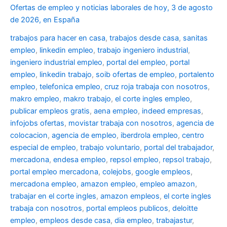
Ofertas de empleo y noticias laborales de hoy, 3 de agosto
de 2026, en España
trabajos para hacer en casa
,
trabajos desde casa
,
sanitas
empleo
,
linkedin empleo
,
trabajo ingeniero industrial
,
ingeniero industrial empleo
,
portal del empleo
,
portal
empleo
,
linkedin trabajo
,
soib ofertas de empleo
,
portalento
empleo
,
telefonica empleo
,
cruz roja trabaja con nosotros
,
makro empleo
,
makro trabajo
,
el corte ingles empleo
,
publicar empleos gratis
,
aena empleo
,
indeed empresas
,
infojobs ofertas
,
movistar trabaja con nosotros
,
agencia de
colocacion
,
agencia de empleo
,
iberdrola empleo
,
centro
especial de empleo
,
trabajo voluntario
,
portal del trabajador
,
mercadona
,
endesa empleo
,
repsol empleo
,
repsol trabajo
,
portal empleo mercadona
,
colejobs
,
google empleos
,
mercadona empleo
,
amazon empleo
,
empleo amazon
,
trabajar en el corte ingles
,
amazon empleos
,
el corte ingles
trabaja con nosotros
,
portal empleos publicos
,
deloitte
empleo
,
empleos desde casa
,
dia empleo
,
trabajastur
,