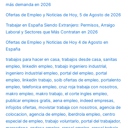
más demanda en 2026
Ofertas de Empleo y Noticias de Hoy, 5 de Agosto de 2026
Trabajar en España Siendo Extranjero: Permisos, Arraigo
Laboral y Sectores que Más Contratan en 2026
Ofertas de Empleo y Noticias de Hoy 4 de Agosto en
España
trabajos para hacer en casa
,
trabajos desde casa
,
sanitas
empleo
,
linkedin empleo
,
trabajo ingeniero industrial
,
ingeniero industrial empleo
,
portal del empleo
,
portal
empleo
,
linkedin trabajo
,
soib ofertas de empleo
,
portalento
empleo
,
telefonica empleo
,
cruz roja trabaja con nosotros
,
makro empleo
,
makro trabajo
,
el corte ingles empleo
,
publicar empleos gratis
,
aena empleo
,
indeed empresas
,
infojobs ofertas
,
movistar trabaja con nosotros
,
agencia de
colocacion
,
agencia de empleo
,
iberdrola empleo
,
centro
especial de empleo
,
trabajo voluntario
,
portal del trabajador
,
mercadona
,
endesa empleo
,
repsol empleo
,
repsol trabajo
,