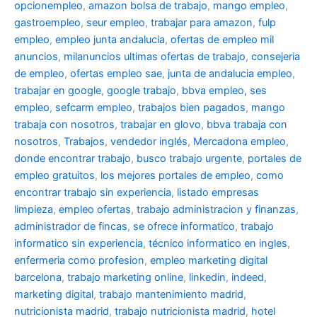
opcionempleo
,
amazon bolsa de trabajo
,
mango empleo
,
gastroempleo
,
seur empleo
,
trabajar para amazon
,
fulp
empleo
,
empleo junta andalucia
,
ofertas de empleo mil
anuncios
,
milanuncios ultimas ofertas de trabajo
,
consejeria
de empleo
,
ofertas empleo sae
,
junta de andalucia empleo
,
trabajar en google
,
google trabajo
,
bbva empleo, ses
empleo
,
sefcarm empleo
,
trabajos bien pagados
,
mango
trabaja con nosotros
,
trabajar en glovo
,
bbva trabaja con
nosotros
,
Trabajos
,
vendedor inglés
,
Mercadona empleo
,
donde encontrar trabajo
,
busco trabajo urgente
,
portales de
empleo gratuitos
,
los mejores portales de empleo
,
como
encontrar trabajo sin experiencia
,
listado empresas
limpieza
,
empleo ofertas
,
trabajo administracion y finanzas
,
administrador de fincas
,
se ofrece informatico
,
trabajo
informatico sin experiencia
,
técnico informatico en ingles
,
enfermeria como profesion
,
empleo marketing digital
barcelona
,
trabajo marketing online
,
linkedin
,
indeed
,
marketing digital
,
trabajo mantenimiento madrid
,
nutricionista madrid
,
trabajo nutricionista madrid
,
hotel