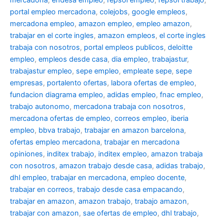
portal empleo mercadona
,
colejobs
,
google empleos
,
mercadona empleo
,
amazon empleo
,
empleo amazon
,
trabajar en el corte ingles
,
amazon empleos
,
el corte ingles
trabaja con nosotros
,
portal empleos publicos
,
deloitte
empleo
,
empleos desde casa
,
dia empleo
,
trabajastur
,
trabajastur empleo
,
sepe empleo
,
empleate sepe
,
sepe
empresas
,
portalento ofertas
,
labora ofertas de empleo
,
fundacion diagrama empleo
,
adidas empleo
,
fnac empleo
,
trabajo autonomo
,
mercadona trabaja con nosotros
,
mercadona ofertas de empleo
,
correos empleo
,
iberia
empleo
,
bbva trabajo
,
trabajar en amazon barcelona
,
ofertas empleo mercadona
,
trabajar en mercadona
opiniones
,
inditex trabajo
,
inditex empleo
,
amazon trabaja
con nosotros
,
amazon trabajo desde casa
,
adidas trabajo
,
dhl empleo
,
trabajar en mercadona
,
empleo docente
,
trabajar en correos
,
trabajo desde casa empacando
,
trabajar en amazon
,
amazon trabajo
,
trabajo amazon
,
trabajar con amazon
,
sae ofertas de empleo
,
dhl trabajo
,