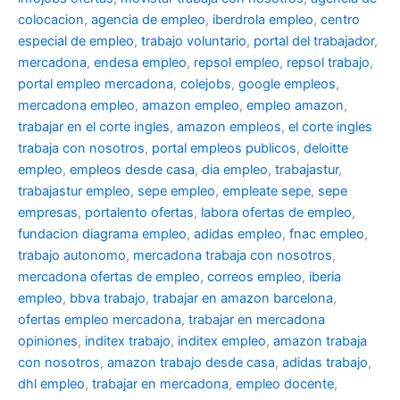
colocacion
,
agencia de empleo
,
iberdrola empleo
,
centro
especial de empleo
,
trabajo voluntario
,
portal del trabajador
,
mercadona
,
endesa empleo
,
repsol empleo
,
repsol trabajo
,
portal empleo mercadona
,
colejobs
,
google empleos
,
mercadona empleo
,
amazon empleo
,
empleo amazon
,
trabajar en el corte ingles
,
amazon empleos
,
el corte ingles
trabaja con nosotros
,
portal empleos publicos
,
deloitte
empleo
,
empleos desde casa
,
dia empleo
,
trabajastur
,
trabajastur empleo
,
sepe empleo
,
empleate sepe
,
sepe
empresas
,
portalento ofertas
,
labora ofertas de empleo
,
fundacion diagrama empleo
,
adidas empleo
,
fnac empleo
,
trabajo autonomo
,
mercadona trabaja con nosotros
,
mercadona ofertas de empleo
,
correos empleo
,
iberia
empleo
,
bbva trabajo
,
trabajar en amazon barcelona
,
ofertas empleo mercadona
,
trabajar en mercadona
opiniones
,
inditex trabajo
,
inditex empleo
,
amazon trabaja
con nosotros
,
amazon trabajo desde casa
,
adidas trabajo
,
dhl empleo
,
trabajar en mercadona
,
empleo docente
,