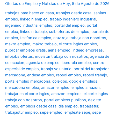
Ofertas de Empleo y Noticias de Hoy, 5 de Agosto de 2026
trabajos para hacer en casa
,
trabajos desde casa
,
sanitas
empleo
,
linkedin empleo
,
trabajo ingeniero industrial
,
ingeniero industrial empleo
,
portal del empleo
,
portal
empleo
,
linkedin trabajo
,
soib ofertas de empleo
,
portalento
empleo
,
telefonica empleo
,
cruz roja trabaja con nosotros
,
makro empleo
,
makro trabajo
,
el corte ingles empleo
,
publicar empleos gratis
,
aena empleo
,
indeed empresas
,
infojobs ofertas
,
movistar trabaja con nosotros
,
agencia de
colocacion
,
agencia de empleo
,
iberdrola empleo
,
centro
especial de empleo
,
trabajo voluntario
,
portal del trabajador
,
mercadona
,
endesa empleo
,
repsol empleo
,
repsol trabajo
,
portal empleo mercadona
,
colejobs
,
google empleos
,
mercadona empleo
,
amazon empleo
,
empleo amazon
,
trabajar en el corte ingles
,
amazon empleos
,
el corte ingles
trabaja con nosotros
,
portal empleos publicos
,
deloitte
empleo
,
empleos desde casa
,
dia empleo
,
trabajastur
,
trabajastur empleo
,
sepe empleo
,
empleate sepe
,
sepe