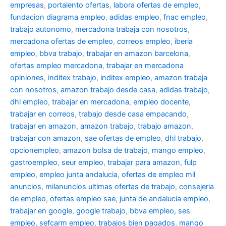
empresas
,
portalento ofertas
,
labora ofertas de empleo
,
fundacion diagrama empleo
,
adidas empleo
,
fnac empleo
,
trabajo autonomo
,
mercadona trabaja con nosotros
,
mercadona ofertas de empleo
,
correos empleo
,
iberia
empleo
,
bbva trabajo
,
trabajar en amazon barcelona
,
ofertas empleo mercadona
,
trabajar en mercadona
opiniones
,
inditex trabajo
,
inditex empleo
,
amazon trabaja
con nosotros
,
amazon trabajo desde casa
,
adidas trabajo
,
dhl empleo
,
trabajar en mercadona
,
empleo docente
,
trabajar en correos
,
trabajo desde casa empacando
,
trabajar en amazon
,
amazon trabajo
,
trabajo amazon
,
trabajar con amazon
,
sae ofertas de empleo
,
dhl trabajo
,
opcionempleo
,
amazon bolsa de trabajo
,
mango empleo
,
gastroempleo
,
seur empleo
,
trabajar para amazon
,
fulp
empleo
,
empleo junta andalucia
,
ofertas de empleo mil
anuncios
,
milanuncios ultimas ofertas de trabajo
,
consejeria
de empleo
,
ofertas empleo sae
,
junta de andalucia empleo
,
trabajar en google
,
google trabajo
,
bbva empleo, ses
empleo
,
sefcarm empleo
,
trabajos bien pagados
,
mango