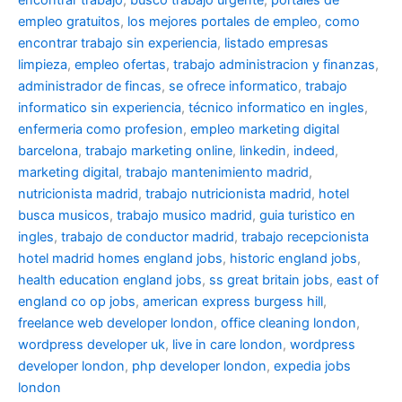
empleo gratuitos
,
los mejores portales de empleo
,
como
encontrar trabajo sin experiencia
,
listado empresas
limpieza
,
empleo ofertas
,
trabajo administracion y finanzas
,
administrador de fincas
,
se ofrece informatico
,
trabajo
informatico sin experiencia
,
técnico informatico en ingles
,
enfermeria como profesion
,
empleo marketing digital
barcelona
,
trabajo marketing online
,
linkedin
,
indeed
,
marketing digital
,
trabajo mantenimiento madrid
,
nutricionista madrid
,
trabajo nutricionista madrid
,
hotel
busca musicos
,
trabajo musico madrid
,
guia turistico en
ingles
,
trabajo de conductor madrid
,
trabajo recepcionista
hotel madrid
homes england jobs
,
historic england jobs
,
health education england jobs
,
ss great britain jobs
,
east of
england co op jobs
,
american express burgess hill
,
freelance web developer london
,
office cleaning london
,
wordpress developer uk
,
live in care london
,
wordpress
developer london
,
php developer london
,
expedia jobs
london