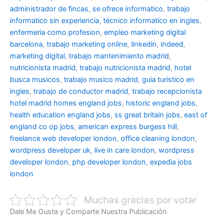
administrador de fincas
,
se ofrece informatico
,
trabajo
informatico sin experiencia
,
técnico informatico en ingles
,
enfermeria como profesion
,
empleo marketing digital
barcelona
,
trabajo marketing online
,
linkedin
,
indeed
,
marketing digital
,
trabajo mantenimiento madrid
,
nutricionista madrid
,
trabajo nutricionista madrid
,
hotel
busca musicos
,
trabajo musico madrid
,
guia turistico en
ingles
,
trabajo de conductor madrid
,
trabajo recepcionista
hotel madrid
homes england jobs
,
historic england jobs
,
health education england jobs
,
ss great britain jobs
,
east of
england co op jobs
,
american express burgess hill
,
freelance web developer london
,
office cleaning london
,
wordpress developer uk
,
live in care london
,
wordpress
developer london
,
php developer london
,
expedia jobs
london
Muchas gracias por votar
Dale Me Gusta y Comparte Nuestra Publicación