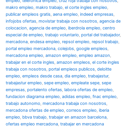
empleo
,
telefonica empleo
,
cruz roja trabaja con nosotros
,
makro empleo
,
makro trabajo
,
el corte ingles empleo
,
publicar empleos gratis
,
aena empleo
,
indeed empresas
,
infojobs ofertas
,
movistar trabaja con nosotros
,
agencia de
colocacion
,
agencia de empleo
,
iberdrola empleo
,
centro
especial de empleo
,
trabajo voluntario
,
portal del trabajador
,
mercadona
,
endesa empleo
,
repsol empleo
,
repsol trabajo
,
portal empleo mercadona
,
colejobs
,
google empleos
,
mercadona empleo
,
amazon empleo
,
empleo amazon
,
trabajar en el corte ingles
,
amazon empleos
,
el corte ingles
trabaja con nosotros
,
portal empleos publicos
,
deloitte
empleo
,
empleos desde casa
,
dia empleo
,
trabajastur
,
trabajastur empleo
,
sepe empleo
,
empleate sepe
,
sepe
empresas
,
portalento ofertas
,
labora ofertas de empleo
,
fundacion diagrama empleo
,
adidas empleo
,
fnac empleo
,
trabajo autonomo
,
mercadona trabaja con nosotros
,
mercadona ofertas de empleo
,
correos empleo
,
iberia
empleo
,
bbva trabajo
,
trabajar en amazon barcelona
,
ofertas empleo mercadona
,
trabajar en mercadona