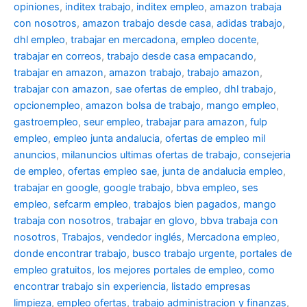
opiniones
,
inditex trabajo
,
inditex empleo
,
amazon trabaja
con nosotros
,
amazon trabajo desde casa
,
adidas trabajo
,
dhl empleo
,
trabajar en mercadona
,
empleo docente
,
trabajar en correos
,
trabajo desde casa empacando
,
trabajar en amazon
,
amazon trabajo
,
trabajo amazon
,
trabajar con amazon
,
sae ofertas de empleo
,
dhl trabajo
,
opcionempleo
,
amazon bolsa de trabajo
,
mango empleo
,
gastroempleo
,
seur empleo
,
trabajar para amazon
,
fulp
empleo
,
empleo junta andalucia
,
ofertas de empleo mil
anuncios
,
milanuncios ultimas ofertas de trabajo
,
consejeria
de empleo
,
ofertas empleo sae
,
junta de andalucia empleo
,
trabajar en google
,
google trabajo
,
bbva empleo, ses
empleo
,
sefcarm empleo
,
trabajos bien pagados
,
mango
trabaja con nosotros
,
trabajar en glovo
,
bbva trabaja con
nosotros
,
Trabajos
,
vendedor inglés
,
Mercadona empleo
,
donde encontrar trabajo
,
busco trabajo urgente
,
portales de
empleo gratuitos
,
los mejores portales de empleo
,
como
encontrar trabajo sin experiencia
,
listado empresas
limpieza
,
empleo ofertas
,
trabajo administracion y finanzas
,