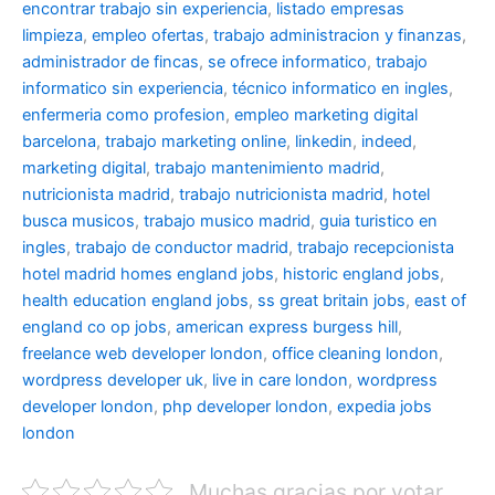
encontrar trabajo sin experiencia
,
listado empresas
limpieza
,
empleo ofertas
,
trabajo administracion y finanzas
,
administrador de fincas
,
se ofrece informatico
,
trabajo
informatico sin experiencia
,
técnico informatico en ingles
,
enfermeria como profesion
,
empleo marketing digital
barcelona
,
trabajo marketing online
,
linkedin
,
indeed
,
marketing digital
,
trabajo mantenimiento madrid
,
nutricionista madrid
,
trabajo nutricionista madrid
,
hotel
busca musicos
,
trabajo musico madrid
,
guia turistico en
ingles
,
trabajo de conductor madrid
,
trabajo recepcionista
hotel madrid
homes england jobs
,
historic england jobs
,
health education england jobs
,
ss great britain jobs
,
east of
england co op jobs
,
american express burgess hill
,
freelance web developer london
,
office cleaning london
,
wordpress developer uk
,
live in care london
,
wordpress
developer london
,
php developer london
,
expedia jobs
london
Muchas gracias por votar