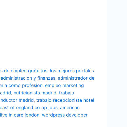
es de empleo gratuitos
,
los mejores portales
 administracion y finanzas
,
administrador de
eria como profesion
,
empleo marketing
adrid
,
nutricionista madrid
,
trabajo
onductor madrid
,
trabajo recepcionista hotel
east of england co op jobs
,
american
live in care london
,
wordpress developer