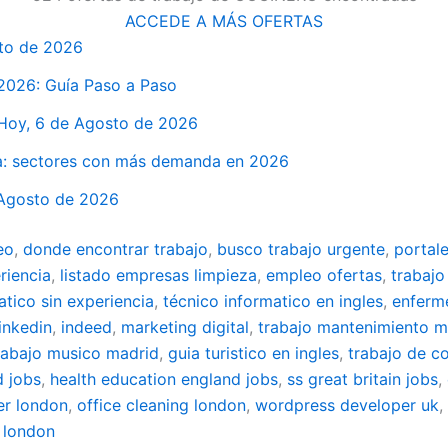
ACCEDE A MÁS OFERTAS
sto de 2026
 2026: Guía Paso a Paso
 Hoy, 6 de Agosto de 2026
a: sectores con más demanda en 2026
 Agosto de 2026
eo
,
donde encontrar trabajo
,
busco trabajo urgente
,
portal
riencia
,
listado empresas limpieza
,
empleo ofertas
,
trabajo
atico sin experiencia
,
técnico informatico en ingles
,
enferm
linkedin
,
indeed
,
marketing digital
,
trabajo mantenimiento m
rabajo musico madrid
,
guia turistico en ingles
,
trabajo de c
d jobs
,
health education england jobs
,
ss great britain jobs
,
er london
,
office cleaning london
,
wordpress developer uk
,
 london