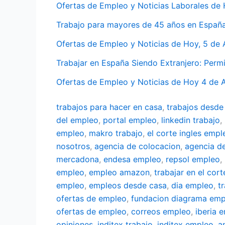
Ofertas de Empleo y Noticias Laborales de
Trabajo para mayores de 45 años en Españ
Ofertas de Empleo y Noticias de Hoy, 5 de
Trabajar en España Siendo Extranjero: Perm
Ofertas de Empleo y Noticias de Hoy 4 de 
trabajos para hacer en casa
,
trabajos desde
del empleo
,
portal empleo
,
linkedin trabajo
,
empleo
,
makro trabajo
,
el corte ingles empl
nosotros
,
agencia de colocacion
,
agencia d
mercadona
,
endesa empleo
,
repsol empleo
,
empleo
,
empleo amazon
,
trabajar en el cort
empleo
,
empleos desde casa
,
dia empleo
,
t
ofertas de empleo
,
fundacion diagrama emp
ofertas de empleo
,
correos empleo
,
iberia 
opiniones
,
inditex trabajo
,
inditex empleo
,
a