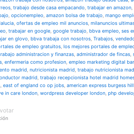
rreos
,
trabajo desde casa empacando
,
trabajar en amazon
,
bajo
,
opcionempleo
,
amazon bolsa de trabajo
,
mango empl
alucia
,
ofertas de empleo mil anuncios
,
milanuncios ultima
leo
,
trabajar en google
,
google trabajo
,
bbva empleo, ses 
ajar en glovo
,
bbva trabaja con nosotros
,
Trabajos
,
vendedo
rtales de empleo gratuitos
,
los mejores portales de emple
trabajo administracion y finanzas
,
administrador de fincas
,
s
,
enfermeria como profesion
,
empleo marketing digital ba
iento madrid
,
nutricionista madrid
,
trabajo nutricionista mad
conductor madrid
,
trabajo recepcionista hotel madrid
homes
s
,
east of england co op jobs
,
american express burgess hill
ive in care london
,
wordpress developer london
,
php develo
votar
ción