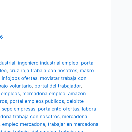
26
dustrial
,
ingeniero industrial empleo
,
portal
leo
,
cruz roja trabaja con nosotros
,
makro
,
infojobs ofertas
,
movistar trabaja con
bajo voluntario
,
portal del trabajador
,
 empleos
,
mercadona empleo
,
amazon
tros
,
portal empleos publicos
,
deloitte
,
sepe empresas
,
portalento ofertas
,
labora
dona trabaja con nosotros
,
mercadona
s empleo mercadona
,
trabajar en mercadona
didas trabajo
,
dhl empleo
,
trabajar en