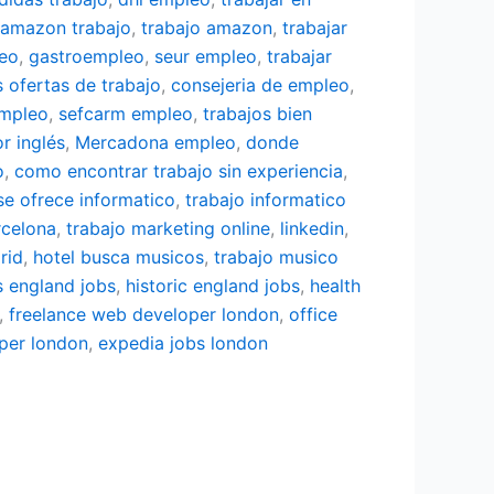
amazon trabajo
,
trabajo amazon
,
trabajar
eo
,
gastroempleo
,
seur empleo
,
trabajar
s ofertas de trabajo
,
consejeria de empleo
,
empleo
,
sefcarm empleo
,
trabajos bien
r inglés
,
Mercadona empleo
,
donde
o
,
como encontrar trabajo sin experiencia
,
se ofrece informatico
,
trabajo informatico
rcelona
,
trabajo marketing online
,
linkedin
,
rid
,
hotel busca musicos
,
trabajo musico
 england jobs
,
historic england jobs
,
health
,
freelance web developer london
,
office
per london
,
expedia jobs london