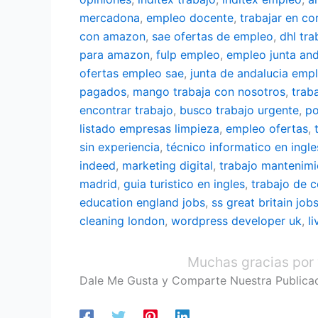
mercadona
,
empleo docente
,
trabajar en co
con amazon
,
sae ofertas de empleo
,
dhl tra
para amazon
,
fulp empleo
,
empleo junta and
ofertas empleo sae
,
junta de andalucia emp
pagados
,
mango trabaja con nosotros
,
trab
encontrar trabajo
,
busco trabajo urgente
,
po
listado empresas limpieza
,
empleo ofertas
,
sin experiencia
,
técnico informatico en ingle
indeed
,
marketing digital
,
trabajo mantenim
madrid
,
guia turistico en ingles
,
trabajo de 
education england jobs
,
ss great britain job
cleaning london
,
wordpress developer uk
,
l
Muchas gracias por 
Dale Me Gusta y Comparte Nuestra Publica