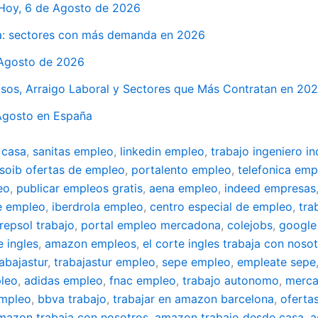
 Hoy, 6 de Agosto de 2026
a: sectores con más demanda en 2026
 Agosto de 2026
isos, Arraigo Laboral y Sectores que Más Contratan en 20
Agosto en España
 casa
,
sanitas empleo
,
linkedin empleo
,
trabajo ingeniero in
soib ofertas de empleo
,
portalento empleo
,
telefonica emp
eo
,
publicar empleos gratis
,
aena empleo
,
indeed empresas
e empleo
,
iberdrola empleo
,
centro especial de empleo
,
tra
repsol trabajo
,
portal empleo mercadona
,
colejobs
,
google
e ingles
,
amazon empleos
,
el corte ingles trabaja con noso
rabajastur
,
trabajastur empleo
,
sepe empleo
,
empleate sepe
leo
,
adidas empleo
,
fnac empleo
,
trabajo autonomo
,
merca
empleo
,
bbva trabajo
,
trabajar en amazon barcelona
,
oferta
mazon trabaja con nosotros
,
amazon trabajo desde casa
,
a