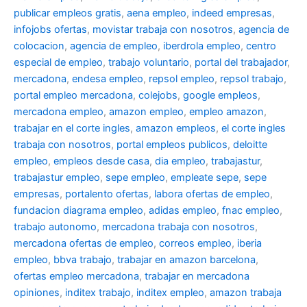
publicar empleos gratis
,
aena empleo
,
indeed empresas
,
infojobs ofertas
,
movistar trabaja con nosotros
,
agencia de
colocacion
,
agencia de empleo
,
iberdrola empleo
,
centro
especial de empleo
,
trabajo voluntario
,
portal del trabajador
,
mercadona
,
endesa empleo
,
repsol empleo
,
repsol trabajo
,
portal empleo mercadona
,
colejobs
,
google empleos
,
mercadona empleo
,
amazon empleo
,
empleo amazon
,
trabajar en el corte ingles
,
amazon empleos
,
el corte ingles
trabaja con nosotros
,
portal empleos publicos
,
deloitte
empleo
,
empleos desde casa
,
dia empleo
,
trabajastur
,
trabajastur empleo
,
sepe empleo
,
empleate sepe
,
sepe
empresas
,
portalento ofertas
,
labora ofertas de empleo
,
fundacion diagrama empleo
,
adidas empleo
,
fnac empleo
,
trabajo autonomo
,
mercadona trabaja con nosotros
,
mercadona ofertas de empleo
,
correos empleo
,
iberia
empleo
,
bbva trabajo
,
trabajar en amazon barcelona
,
ofertas empleo mercadona
,
trabajar en mercadona
opiniones
,
inditex trabajo
,
inditex empleo
,
amazon trabaja