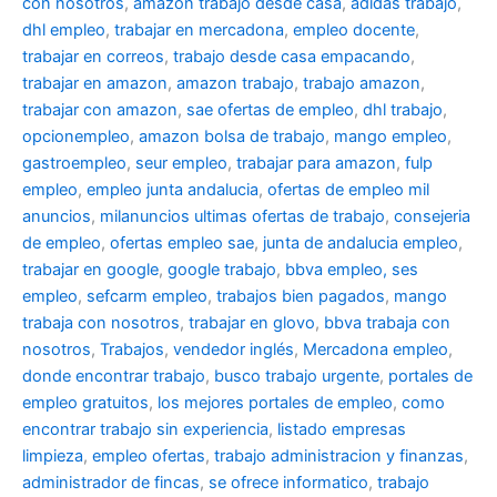
con nosotros
,
amazon trabajo desde casa
,
adidas trabajo
,
dhl empleo
,
trabajar en mercadona
,
empleo docente
,
trabajar en correos
,
trabajo desde casa empacando
,
trabajar en amazon
,
amazon trabajo
,
trabajo amazon
,
trabajar con amazon
,
sae ofertas de empleo
,
dhl trabajo
,
opcionempleo
,
amazon bolsa de trabajo
,
mango empleo
,
gastroempleo
,
seur empleo
,
trabajar para amazon
,
fulp
empleo
,
empleo junta andalucia
,
ofertas de empleo mil
anuncios
,
milanuncios ultimas ofertas de trabajo
,
consejeria
de empleo
,
ofertas empleo sae
,
junta de andalucia empleo
,
trabajar en google
,
google trabajo
,
bbva empleo, ses
empleo
,
sefcarm empleo
,
trabajos bien pagados
,
mango
trabaja con nosotros
,
trabajar en glovo
,
bbva trabaja con
nosotros
,
Trabajos
,
vendedor inglés
,
Mercadona empleo
,
donde encontrar trabajo
,
busco trabajo urgente
,
portales de
empleo gratuitos
,
los mejores portales de empleo
,
como
encontrar trabajo sin experiencia
,
listado empresas
limpieza
,
empleo ofertas
,
trabajo administracion y finanzas
,
administrador de fincas
,
se ofrece informatico
,
trabajo