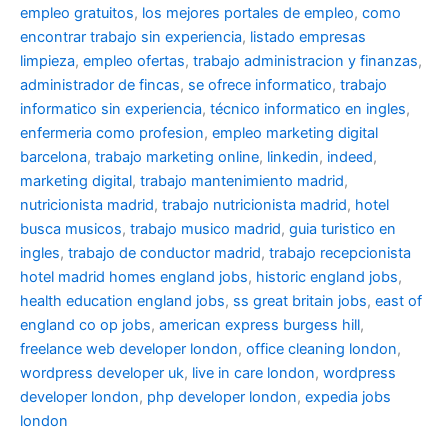
empleo gratuitos
,
los mejores portales de empleo
,
como
encontrar trabajo sin experiencia
,
listado empresas
limpieza
,
empleo ofertas
,
trabajo administracion y finanzas
,
administrador de fincas
,
se ofrece informatico
,
trabajo
informatico sin experiencia
,
técnico informatico en ingles
,
enfermeria como profesion
,
empleo marketing digital
barcelona
,
trabajo marketing online
,
linkedin
,
indeed
,
marketing digital
,
trabajo mantenimiento madrid
,
nutricionista madrid
,
trabajo nutricionista madrid
,
hotel
busca musicos
,
trabajo musico madrid
,
guia turistico en
ingles
,
trabajo de conductor madrid
,
trabajo recepcionista
hotel madrid
homes england jobs
,
historic england jobs
,
health education england jobs
,
ss great britain jobs
,
east of
england co op jobs
,
american express burgess hill
,
freelance web developer london
,
office cleaning london
,
wordpress developer uk
,
live in care london
,
wordpress
developer london
,
php developer london
,
expedia jobs
london