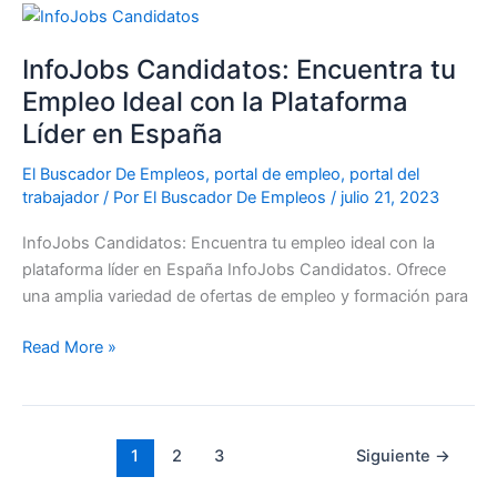
InfoJobs
Candidatos:
InfoJobs Candidatos: Encuentra tu
Encuentra
tu
Empleo Ideal con la Plataforma
Empleo
Líder en España
Ideal
con
El Buscador De Empleos
,
portal de empleo
,
portal del
trabajador
/ Por
El Buscador De Empleos
/
julio 21, 2023
la
Plataforma
InfoJobs Candidatos: Encuentra tu empleo ideal con la
Líder
plataforma líder en España InfoJobs Candidatos. Ofrece
en
una amplia variedad de ofertas de empleo y formación para
España
Read More »
1
2
3
Siguiente
→