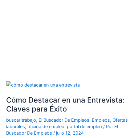
Cómo
Destacar
Cómo Destacar en una Entrevista:
en
una
Claves para Éxito
Entrevista:
buscar trabajo
,
El Buscador De Empleos
,
Empleos
,
Ofertas
Claves
laborales
,
oficina de empleo
,
portal de empleo
/ Por
El
para
Buscador De Empleos
/
julio 12, 2024
Éxito