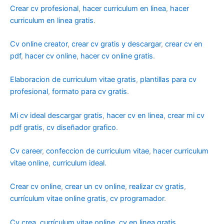
Crear cv profesional
,
hacer curriculum en linea
,
hacer
curriculum en linea gratis
.
Cv online creator
,
crear cv gratis y descargar
,
crear cv en
pdf
,
hacer cv online
,
hacer cv online gratis
.
Elaboracion de curriculum vitae gratis
,
plantillas para cv
profesional
,
formato para cv gratis
.
Mi cv ideal descargar gratis
,
hacer cv en linea
,
crear mi cv
pdf gratis
,
cv diseñador grafico
.
Cv career
,
confeccion de curriculum vitae
,
hacer curriculum
vitae online
,
curriculum ideal
.
Crear cv online
,
crear un cv online
,
realizar cv gratis
,
currículum vitae online gratis
,
cv programador
.
Cv crea
,
currículum vitae online
,
cv en linea gratis
,