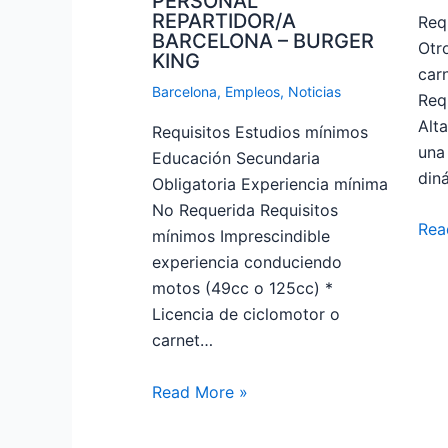
PERSONAL
REPARTIDOR/A
Req
BARCELONA – BURGER
Otro
KING
car
Barcelona
,
Empleos
,
Noticias
Req
Alta
Requisitos Estudios mínimos
una
Educación Secundaria
din
Obligatoria Experiencia mínima
No Requerida Requisitos
Rea
mínimos Imprescindible
experiencia conduciendo
motos (49cc o 125cc) *
Licencia de ciclomotor o
carnet…
Read More »