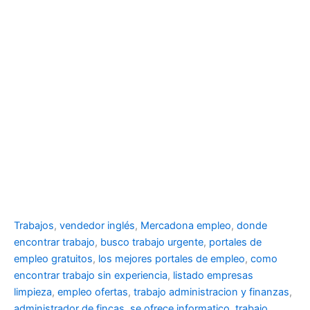
Trabajos
,
vendedor inglés
,
Mercadona empleo
,
donde
encontrar trabajo
,
busco trabajo urgente
,
portales de
empleo gratuitos
,
los mejores portales de empleo
,
como
encontrar trabajo sin experiencia
,
listado empresas
limpieza
,
empleo ofertas
,
trabajo administracion y finanzas
,
administrador de fincas
,
se ofrece informatico
,
trabajo