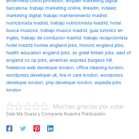
enfermeria como profesion
,
empleo marketing digital
barcelona
,
trabajo marketing online
,
linkedin
,
indeed
,
marketing digital
,
trabajo mantenimiento madrid
,
nutricionista madrid
,
trabajo nutricionista madrid
,
hotel
busca musicos
,
trabajo musico madrid
,
guia turistico en
ingles
,
trabajo de conductor madrid
,
trabajo recepcionista
hotel madrid
homes england jobs
,
historic england jobs
,
health education england jobs
,
ss great britain jobs
,
east of
england co op jobs
,
american express burgess hill
,
freelance web developer london
,
office cleaning london
,
wordpress developer uk
,
live in care london
,
wordpress
developer london
,
php developer london
,
expedia jobs
london
Muchas gracias por votar
Dale Me Gusta y Comparte Nuestra Publicación