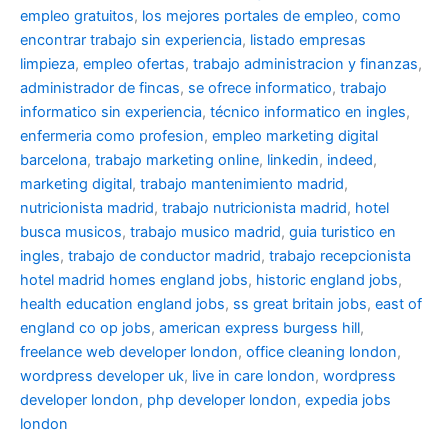
empleo gratuitos
,
los mejores portales de empleo
,
como
encontrar trabajo sin experiencia
,
listado empresas
limpieza
,
empleo ofertas
,
trabajo administracion y finanzas
,
administrador de fincas
,
se ofrece informatico
,
trabajo
informatico sin experiencia
,
técnico informatico en ingles
,
enfermeria como profesion
,
empleo marketing digital
barcelona
,
trabajo marketing online
,
linkedin
,
indeed
,
marketing digital
,
trabajo mantenimiento madrid
,
nutricionista madrid
,
trabajo nutricionista madrid
,
hotel
busca musicos
,
trabajo musico madrid
,
guia turistico en
ingles
,
trabajo de conductor madrid
,
trabajo recepcionista
hotel madrid
homes england jobs
,
historic england jobs
,
health education england jobs
,
ss great britain jobs
,
east of
england co op jobs
,
american express burgess hill
,
freelance web developer london
,
office cleaning london
,
wordpress developer uk
,
live in care london
,
wordpress
developer london
,
php developer london
,
expedia jobs
london