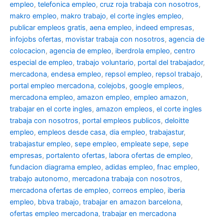
empleo
,
telefonica empleo
,
cruz roja trabaja con nosotros
,
makro empleo
,
makro trabajo
,
el corte ingles empleo
,
publicar empleos gratis
,
aena empleo
,
indeed empresas
,
infojobs ofertas
,
movistar trabaja con nosotros
,
agencia de
colocacion
,
agencia de empleo
,
iberdrola empleo
,
centro
especial de empleo
,
trabajo voluntario
,
portal del trabajador
,
mercadona
,
endesa empleo
,
repsol empleo
,
repsol trabajo
,
portal empleo mercadona
,
colejobs
,
google empleos
,
mercadona empleo
,
amazon empleo
,
empleo amazon
,
trabajar en el corte ingles
,
amazon empleos
,
el corte ingles
trabaja con nosotros
,
portal empleos publicos
,
deloitte
empleo
,
empleos desde casa
,
dia empleo
,
trabajastur
,
trabajastur empleo
,
sepe empleo
,
empleate sepe
,
sepe
empresas
,
portalento ofertas
,
labora ofertas de empleo
,
fundacion diagrama empleo
,
adidas empleo
,
fnac empleo
,
trabajo autonomo
,
mercadona trabaja con nosotros
,
mercadona ofertas de empleo
,
correos empleo
,
iberia
empleo
,
bbva trabajo
,
trabajar en amazon barcelona
,
ofertas empleo mercadona
,
trabajar en mercadona