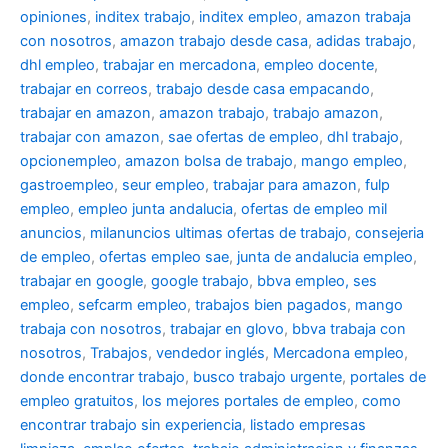
opiniones
,
inditex trabajo
,
inditex empleo
,
amazon trabaja
con nosotros
,
amazon trabajo desde casa
,
adidas trabajo
,
dhl empleo
,
trabajar en mercadona
,
empleo docente
,
trabajar en correos
,
trabajo desde casa empacando
,
trabajar en amazon
,
amazon trabajo
,
trabajo amazon
,
trabajar con amazon
,
sae ofertas de empleo
,
dhl trabajo
,
opcionempleo
,
amazon bolsa de trabajo
,
mango empleo
,
gastroempleo
,
seur empleo
,
trabajar para amazon
,
fulp
empleo
,
empleo junta andalucia
,
ofertas de empleo mil
anuncios
,
milanuncios ultimas ofertas de trabajo
,
consejeria
de empleo
,
ofertas empleo sae
,
junta de andalucia empleo
,
trabajar en google
,
google trabajo
,
bbva empleo, ses
empleo
,
sefcarm empleo
,
trabajos bien pagados
,
mango
trabaja con nosotros
,
trabajar en glovo
,
bbva trabaja con
nosotros
,
Trabajos
,
vendedor inglés
,
Mercadona empleo
,
donde encontrar trabajo
,
busco trabajo urgente
,
portales de
empleo gratuitos
,
los mejores portales de empleo
,
como
encontrar trabajo sin experiencia
,
listado empresas