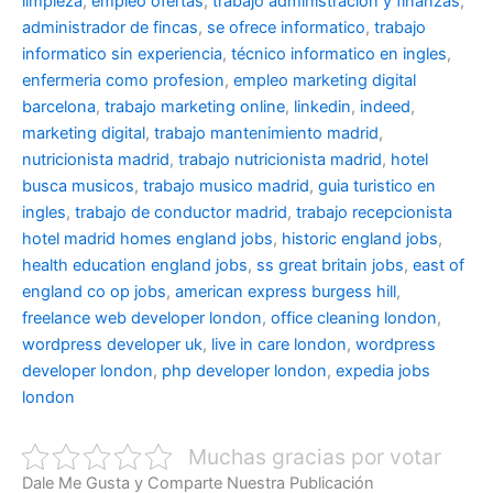
limpieza
,
empleo ofertas
,
trabajo administracion y finanzas
,
administrador de fincas
,
se ofrece informatico
,
trabajo
informatico sin experiencia
,
técnico informatico en ingles
,
enfermeria como profesion
,
empleo marketing digital
barcelona
,
trabajo marketing online
,
linkedin
,
indeed
,
marketing digital
,
trabajo mantenimiento madrid
,
nutricionista madrid
,
trabajo nutricionista madrid
,
hotel
busca musicos
,
trabajo musico madrid
,
guia turistico en
ingles
,
trabajo de conductor madrid
,
trabajo recepcionista
hotel madrid
homes england jobs
,
historic england jobs
,
health education england jobs
,
ss great britain jobs
,
east of
england co op jobs
,
american express burgess hill
,
freelance web developer london
,
office cleaning london
,
wordpress developer uk
,
live in care london
,
wordpress
developer london
,
php developer london
,
expedia jobs
london
Muchas gracias por votar
Dale Me Gusta y Comparte Nuestra Publicación