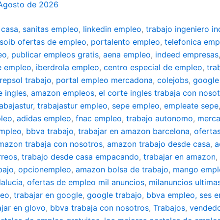
 Agosto de 2026
 casa
,
sanitas empleo
,
linkedin empleo
,
trabajo ingeniero in
soib ofertas de empleo
,
portalento empleo
,
telefonica emp
eo
,
publicar empleos gratis
,
aena empleo
,
indeed empresas
e empleo
,
iberdrola empleo
,
centro especial de empleo
,
tra
repsol trabajo
,
portal empleo mercadona
,
colejobs
,
google
e ingles
,
amazon empleos
,
el corte ingles trabaja con noso
rabajastur
,
trabajastur empleo
,
sepe empleo
,
empleate sepe
leo
,
adidas empleo
,
fnac empleo
,
trabajo autonomo
,
merca
empleo
,
bbva trabajo
,
trabajar en amazon barcelona
,
oferta
mazon trabaja con nosotros
,
amazon trabajo desde casa
,
a
rreos
,
trabajo desde casa empacando
,
trabajar en amazon
,
bajo
,
opcionempleo
,
amazon bolsa de trabajo
,
mango empl
alucia
,
ofertas de empleo mil anuncios
,
milanuncios ultima
leo
,
trabajar en google
,
google trabajo
,
bbva empleo, ses 
ajar en glovo
,
bbva trabaja con nosotros
,
Trabajos
,
vendedo