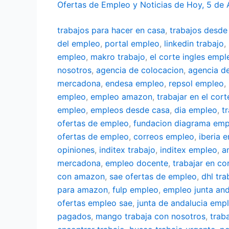
Ofertas de Empleo y Noticias de Hoy, 5 de
trabajos para hacer en casa
,
trabajos desde
del empleo
,
portal empleo
,
linkedin trabajo
,
empleo
,
makro trabajo
,
el corte ingles empl
nosotros
,
agencia de colocacion
,
agencia d
mercadona
,
endesa empleo
,
repsol empleo
,
empleo
,
empleo amazon
,
trabajar en el cort
empleo
,
empleos desde casa
,
dia empleo
,
t
ofertas de empleo
,
fundacion diagrama emp
ofertas de empleo
,
correos empleo
,
iberia 
opiniones
,
inditex trabajo
,
inditex empleo
,
a
mercadona
,
empleo docente
,
trabajar en co
con amazon
,
sae ofertas de empleo
,
dhl tra
para amazon
,
fulp empleo
,
empleo junta and
ofertas empleo sae
,
junta de andalucia emp
pagados
,
mango trabaja con nosotros
,
trab