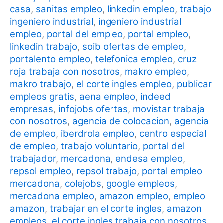
casa
,
sanitas empleo
,
linkedin empleo
,
trabajo
ingeniero industrial
,
ingeniero industrial
empleo
,
portal del empleo
,
portal empleo
,
linkedin trabajo
,
soib ofertas de empleo
,
portalento empleo
,
telefonica empleo
,
cruz
roja trabaja con nosotros
,
makro empleo
,
makro trabajo
,
el corte ingles empleo
,
publicar
empleos gratis
,
aena empleo
,
indeed
empresas
,
infojobs ofertas
,
movistar trabaja
con nosotros
,
agencia de colocacion
,
agencia
de empleo
,
iberdrola empleo
,
centro especial
de empleo
,
trabajo voluntario
,
portal del
trabajador
,
mercadona
,
endesa empleo
,
repsol empleo
,
repsol trabajo
,
portal empleo
mercadona
,
colejobs
,
google empleos
,
mercadona empleo
,
amazon empleo
,
empleo
amazon
,
trabajar en el corte ingles
,
amazon
empleos
,
el corte ingles trabaja con nosotros
,