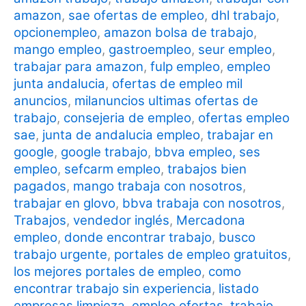
amazon
,
sae ofertas de empleo
,
dhl trabajo
,
opcionempleo
,
amazon bolsa de trabajo
,
mango empleo
,
gastroempleo
,
seur empleo
,
trabajar para amazon
,
fulp empleo
,
empleo
junta andalucia
,
ofertas de empleo mil
anuncios
,
milanuncios ultimas ofertas de
trabajo
,
consejeria de empleo
,
ofertas empleo
sae
,
junta de andalucia empleo
,
trabajar en
google
,
google trabajo
,
bbva empleo, ses
empleo
,
sefcarm empleo
,
trabajos bien
pagados
,
mango trabaja con nosotros
,
trabajar en glovo
,
bbva trabaja con nosotros
,
Trabajos
,
vendedor inglés
,
Mercadona
empleo
,
donde encontrar trabajo
,
busco
trabajo urgente
,
portales de empleo gratuitos
,
los mejores portales de empleo
,
como
encontrar trabajo sin experiencia
,
listado
empresas limpieza
,
empleo ofertas
,
trabajo