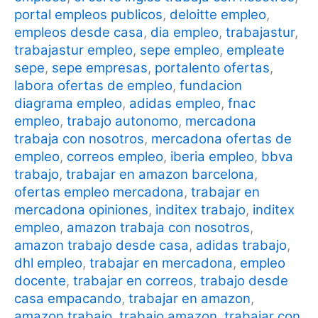
portal empleos publicos
,
deloitte empleo
,
empleos desde casa
,
dia empleo
,
trabajastur
,
trabajastur empleo
,
sepe empleo
,
empleate
sepe
,
sepe empresas
,
portalento ofertas
,
labora ofertas de empleo
,
fundacion
diagrama empleo
,
adidas empleo
,
fnac
empleo
,
trabajo autonomo
,
mercadona
trabaja con nosotros
,
mercadona ofertas de
empleo
,
correos empleo
,
iberia empleo
,
bbva
trabajo
,
trabajar en amazon barcelona
,
ofertas empleo mercadona
,
trabajar en
mercadona opiniones
,
inditex trabajo
,
inditex
empleo
,
amazon trabaja con nosotros
,
amazon trabajo desde casa
,
adidas trabajo
,
dhl empleo
,
trabajar en mercadona
,
empleo
docente
,
trabajar en correos
,
trabajo desde
casa empacando
,
trabajar en amazon
,
amazon trabajo
,
trabajo amazon
,
trabajar con