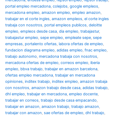
portal empleo mercadona
,
colejobs
,
google empleos
,
mercadona empleo
,
amazon empleo
,
empleo amazon
,
trabajar en el corte ingles
,
amazon empleos
,
el corte ingles
trabaja con nosotros
,
portal empleos publicos
,
deloitte
empleo
,
empleos desde casa
,
dia empleo
,
trabajastur
,
trabajastur empleo
,
sepe empleo
,
empleate sepe
,
sepe
empresas
,
portalento ofertas
,
labora ofertas de empleo
,
fundacion diagrama empleo
,
adidas empleo
,
fnac empleo
,
trabajo autonomo
,
mercadona trabaja con nosotros
,
mercadona ofertas de empleo
,
correos empleo
,
iberia
empleo
,
bbva trabajo
,
trabajar en amazon barcelona
,
ofertas empleo mercadona
,
trabajar en mercadona
opiniones
,
inditex trabajo
,
inditex empleo
,
amazon trabaja
con nosotros
,
amazon trabajo desde casa
,
adidas trabajo
,
dhl empleo
,
trabajar en mercadona
,
empleo docente
,
trabajar en correos
,
trabajo desde casa empacando
,
trabajar en amazon
,
amazon trabajo
,
trabajo amazon
,
trabajar con amazon
,
sae ofertas de empleo
,
dhl trabajo
,