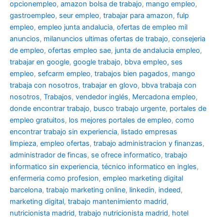
opcionempleo
,
amazon bolsa de trabajo
,
mango empleo
,
gastroempleo
,
seur empleo
,
trabajar para amazon
,
fulp
empleo
,
empleo junta andalucia
,
ofertas de empleo mil
anuncios
,
milanuncios ultimas ofertas de trabajo
,
consejeria
de empleo
,
ofertas empleo sae
,
junta de andalucia empleo
,
trabajar en google
,
google trabajo
,
bbva empleo, ses
empleo
,
sefcarm empleo
,
trabajos bien pagados
,
mango
trabaja con nosotros
,
trabajar en glovo
,
bbva trabaja con
nosotros
,
Trabajos
,
vendedor inglés
,
Mercadona empleo
,
donde encontrar trabajo
,
busco trabajo urgente
,
portales de
empleo gratuitos
,
los mejores portales de empleo
,
como
encontrar trabajo sin experiencia
,
listado empresas
limpieza
,
empleo ofertas
,
trabajo administracion y finanzas
,
administrador de fincas
,
se ofrece informatico
,
trabajo
informatico sin experiencia
,
técnico informatico en ingles
,
enfermeria como profesion
,
empleo marketing digital
barcelona
,
trabajo marketing online
,
linkedin
,
indeed
,
marketing digital
,
trabajo mantenimiento madrid
,
nutricionista madrid
,
trabajo nutricionista madrid
,
hotel