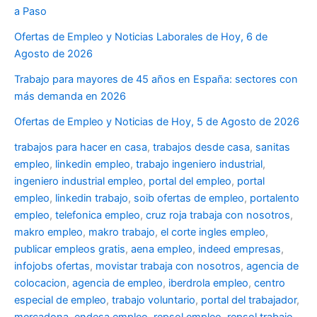
a Paso
Ofertas de Empleo y Noticias Laborales de Hoy, 6 de
Agosto de 2026
Trabajo para mayores de 45 años en España: sectores con
más demanda en 2026
Ofertas de Empleo y Noticias de Hoy, 5 de Agosto de 2026
trabajos para hacer en casa
,
trabajos desde casa
,
sanitas
empleo
,
linkedin empleo
,
trabajo ingeniero industrial
,
ingeniero industrial empleo
,
portal del empleo
,
portal
empleo
,
linkedin trabajo
,
soib ofertas de empleo
,
portalento
empleo
,
telefonica empleo
,
cruz roja trabaja con nosotros
,
makro empleo
,
makro trabajo
,
el corte ingles empleo
,
publicar empleos gratis
,
aena empleo
,
indeed empresas
,
infojobs ofertas
,
movistar trabaja con nosotros
,
agencia de
colocacion
,
agencia de empleo
,
iberdrola empleo
,
centro
especial de empleo
,
trabajo voluntario
,
portal del trabajador
,
mercadona
,
endesa empleo
,
repsol empleo
,
repsol trabajo
,