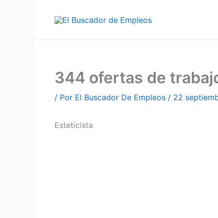
Ir
al
contenido
344 ofertas de traba
/ Por
El Buscador De Empleos
/
22 septiem
Esteticista