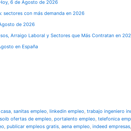
 Hoy, 6 de Agosto de 2026
a: sectores con más demanda en 2026
 Agosto de 2026
isos, Arraigo Laboral y Sectores que Más Contratan en 20
Agosto en España
 casa
,
sanitas empleo
,
linkedin empleo
,
trabajo ingeniero in
soib ofertas de empleo
,
portalento empleo
,
telefonica emp
eo
,
publicar empleos gratis
,
aena empleo
,
indeed empresas