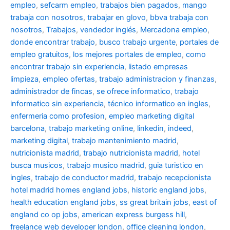
empleo
,
sefcarm empleo
,
trabajos bien pagados
,
mango
trabaja con nosotros
,
trabajar en glovo
,
bbva trabaja con
nosotros
,
Trabajos
,
vendedor inglés
,
Mercadona empleo
,
donde encontrar trabajo
,
busco trabajo urgente
,
portales de
empleo gratuitos
,
los mejores portales de empleo
,
como
encontrar trabajo sin experiencia
,
listado empresas
limpieza
,
empleo ofertas
,
trabajo administracion y finanzas
,
administrador de fincas
,
se ofrece informatico
,
trabajo
informatico sin experiencia
,
técnico informatico en ingles
,
enfermeria como profesion
,
empleo marketing digital
barcelona
,
trabajo marketing online
,
linkedin
,
indeed
,
marketing digital
,
trabajo mantenimiento madrid
,
nutricionista madrid
,
trabajo nutricionista madrid
,
hotel
busca musicos
,
trabajo musico madrid
,
guia turistico en
ingles
,
trabajo de conductor madrid
,
trabajo recepcionista
hotel madrid
homes england jobs
,
historic england jobs
,
health education england jobs
,
ss great britain jobs
,
east of
england co op jobs
,
american express burgess hill
,
freelance web developer london
,
office cleaning london
,