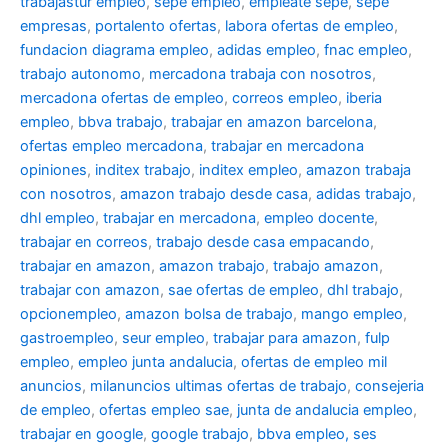
trabajastur empleo
,
sepe empleo
,
empleate sepe
,
sepe
empresas
,
portalento ofertas
,
labora ofertas de empleo
,
fundacion diagrama empleo
,
adidas empleo
,
fnac empleo
,
trabajo autonomo
,
mercadona trabaja con nosotros
,
mercadona ofertas de empleo
,
correos empleo
,
iberia
empleo
,
bbva trabajo
,
trabajar en amazon barcelona
,
ofertas empleo mercadona
,
trabajar en mercadona
opiniones
,
inditex trabajo
,
inditex empleo
,
amazon trabaja
con nosotros
,
amazon trabajo desde casa
,
adidas trabajo
,
dhl empleo
,
trabajar en mercadona
,
empleo docente
,
trabajar en correos
,
trabajo desde casa empacando
,
trabajar en amazon
,
amazon trabajo
,
trabajo amazon
,
trabajar con amazon
,
sae ofertas de empleo
,
dhl trabajo
,
opcionempleo
,
amazon bolsa de trabajo
,
mango empleo
,
gastroempleo
,
seur empleo
,
trabajar para amazon
,
fulp
empleo
,
empleo junta andalucia
,
ofertas de empleo mil
anuncios
,
milanuncios ultimas ofertas de trabajo
,
consejeria
de empleo
,
ofertas empleo sae
,
junta de andalucia empleo
,
trabajar en google
,
google trabajo
,
bbva empleo, ses