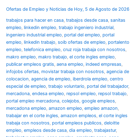
Ofertas de Empleo y Noticias de Hoy, 5 de Agosto de 2026
trabajos para hacer en casa
,
trabajos desde casa
,
sanitas
empleo
,
linkedin empleo
,
trabajo ingeniero industrial
,
ingeniero industrial empleo
,
portal del empleo
,
portal
empleo
,
linkedin trabajo
,
soib ofertas de empleo
,
portalento
empleo
,
telefonica empleo
,
cruz roja trabaja con nosotros
,
makro empleo
,
makro trabajo
,
el corte ingles empleo
,
publicar empleos gratis
,
aena empleo
,
indeed empresas
,
infojobs ofertas
,
movistar trabaja con nosotros
,
agencia de
colocacion
,
agencia de empleo
,
iberdrola empleo
,
centro
especial de empleo
,
trabajo voluntario
,
portal del trabajador
,
mercadona
,
endesa empleo
,
repsol empleo
,
repsol trabajo
,
portal empleo mercadona
,
colejobs
,
google empleos
,
mercadona empleo
,
amazon empleo
,
empleo amazon
,
trabajar en el corte ingles
,
amazon empleos
,
el corte ingles
trabaja con nosotros
,
portal empleos publicos
,
deloitte
empleo
,
empleos desde casa
,
dia empleo
,
trabajastur
,