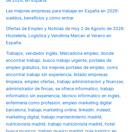
de 2026, en España
Las mejores empresas para trabajar en España en 2026:
sueldos, beneficios y cómo entrar
Ofertas de Empleo y Noticias de Hoy 2 de Agosto de 2026:
Hostelería, Logística y Vendimia Marcan el Verano en
España
Trabajos
,
vendedor inglés
,
Mercadona empleo
,
donde
encontrar trabajo
,
busco trabajo urgente
,
portales de
empleo gratuitos
,
los mejores portales de empleo
,
como
encontrar trabajo sin experiencia
,
listado empresas
limpieza
,
empleo ofertas
,
trabajo administracion y finanzas
,
administrador de fincas
,
se ofrece informatico
,
trabajo
informatico sin experiencia
,
técnico informatico en ingles
,
enfermeria como profesion
,
empleo marketing digital
barcelona
,
trabajo marketing online
,
linkedin
,
indeed
,
marketing digital
,
trabajo mantenimiento madrid
,
nutricionista madrid
,
trabajo nutricionista madrid
,
hotel
busca musicos
,
trabajo musico madrid
,
guia turistico en