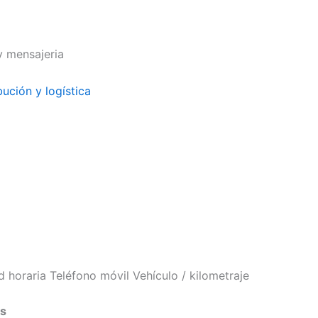
y mensajeria
bución y logística
ad
horaria Teléfono
móvil Vehículo / kilometraje
es