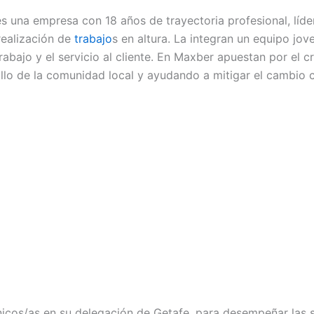
empresa con 18 años de trayectoria profesional, líder en
realización de
trabajo
s en altura. La integran un equipo jo
abajo y el servicio al cliente. En Maxber apuestan por el c
ollo de la comunidad local y ayudando a mitigar el cambio c
cos/as en su delegación de Getafe, para desempeñar las s