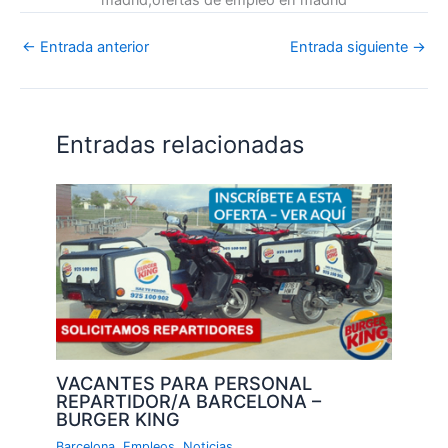
madrid,ofertas de empleo en madrid
←
Entrada anterior
Entrada siguiente
→
Entradas relacionadas
VACANTES PARA PERSONAL
REPARTIDOR/A BARCELONA –
BURGER KING
Barcelona
,
Empleos
,
Noticias