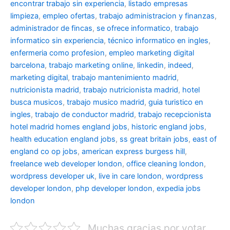
encontrar trabajo sin experiencia
,
listado empresas
limpieza
,
empleo ofertas
,
trabajo administracion y finanzas
,
administrador de fincas
,
se ofrece informatico
,
trabajo
informatico sin experiencia
,
técnico informatico en ingles
,
enfermeria como profesion
,
empleo marketing digital
barcelona
,
trabajo marketing online
,
linkedin
,
indeed
,
marketing digital
,
trabajo mantenimiento madrid
,
nutricionista madrid
,
trabajo nutricionista madrid
,
hotel
busca musicos
,
trabajo musico madrid
,
guia turistico en
ingles
,
trabajo de conductor madrid
,
trabajo recepcionista
hotel madrid
homes england jobs
,
historic england jobs
,
health education england jobs
,
ss great britain jobs
,
east of
england co op jobs
,
american express burgess hill
,
freelance web developer london
,
office cleaning london
,
wordpress developer uk
,
live in care london
,
wordpress
developer london
,
php developer london
,
expedia jobs
london
Muchas gracias por votar