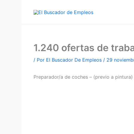
Ir
al
contenido
1.240 ofertas de tra
/ Por
El Buscador De Empleos
/
29 noviemb
Preparador/a de coches – (previo a pintura)