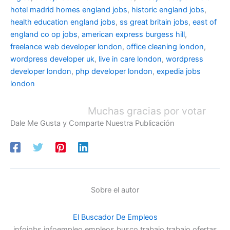
hotel madrid
homes england jobs
,
historic england jobs
,
health education england jobs
,
ss great britain jobs
,
east of
england co op jobs
,
american express burgess hill
,
freelance web developer london
,
office cleaning london
,
wordpress developer uk
,
live in care london
,
wordpress
developer london
,
php developer london
,
expedia jobs
london
Muchas gracias por votar
Dale Me Gusta y Comparte Nuestra Publicación
Sobre el autor
El Buscador De Empleos
infojobs,infoempleo,empleos,busco trabajo,trabajo,ofertas