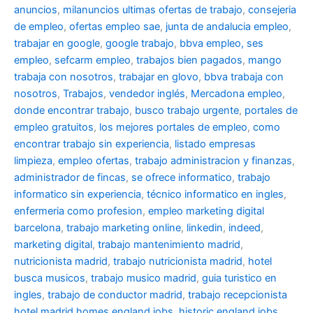
anuncios
,
milanuncios ultimas ofertas de trabajo
,
consejeria
de empleo
,
ofertas empleo sae
,
junta de andalucia empleo
,
trabajar en google
,
google trabajo
,
bbva empleo, ses
empleo
,
sefcarm empleo
,
trabajos bien pagados
,
mango
trabaja con nosotros
,
trabajar en glovo
,
bbva trabaja con
nosotros
,
Trabajos
,
vendedor inglés
,
Mercadona empleo
,
donde encontrar trabajo
,
busco trabajo urgente
,
portales de
empleo gratuitos
,
los mejores portales de empleo
,
como
encontrar trabajo sin experiencia
,
listado empresas
limpieza
,
empleo ofertas
,
trabajo administracion y finanzas
,
administrador de fincas
,
se ofrece informatico
,
trabajo
informatico sin experiencia
,
técnico informatico en ingles
,
enfermeria como profesion
,
empleo marketing digital
barcelona
,
trabajo marketing online
,
linkedin
,
indeed
,
marketing digital
,
trabajo mantenimiento madrid
,
nutricionista madrid
,
trabajo nutricionista madrid
,
hotel
busca musicos
,
trabajo musico madrid
,
guia turistico en
ingles
,
trabajo de conductor madrid
,
trabajo recepcionista
hotel madrid
homes england jobs
,
historic england jobs
,