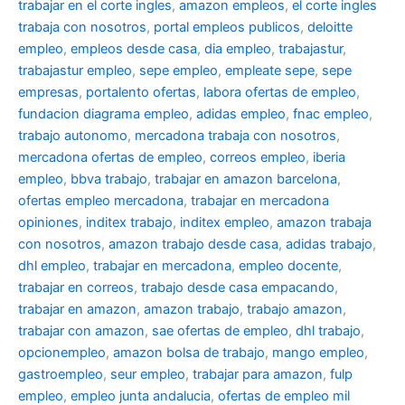
trabajar en el corte ingles
,
amazon empleos
,
el corte ingles
trabaja con nosotros
,
portal empleos publicos
,
deloitte
empleo
,
empleos desde casa
,
dia empleo
,
trabajastur
,
trabajastur empleo
,
sepe empleo
,
empleate sepe
,
sepe
empresas
,
portalento ofertas
,
labora ofertas de empleo
,
fundacion diagrama empleo
,
adidas empleo
,
fnac empleo
,
trabajo autonomo
,
mercadona trabaja con nosotros
,
mercadona ofertas de empleo
,
correos empleo
,
iberia
empleo
,
bbva trabajo
,
trabajar en amazon barcelona
,
ofertas empleo mercadona
,
trabajar en mercadona
opiniones
,
inditex trabajo
,
inditex empleo
,
amazon trabaja
con nosotros
,
amazon trabajo desde casa
,
adidas trabajo
,
dhl empleo
,
trabajar en mercadona
,
empleo docente
,
trabajar en correos
,
trabajo desde casa empacando
,
trabajar en amazon
,
amazon trabajo
,
trabajo amazon
,
trabajar con amazon
,
sae ofertas de empleo
,
dhl trabajo
,
opcionempleo
,
amazon bolsa de trabajo
,
mango empleo
,
gastroempleo
,
seur empleo
,
trabajar para amazon
,
fulp
empleo
,
empleo junta andalucia
,
ofertas de empleo mil