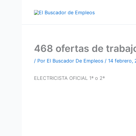
Ir
al
contenido
468 ofertas de traba
/ Por
El Buscador De Empleos
/
14 febrero,
ELECTRICISTA OFICIAL 1ª o 2ª