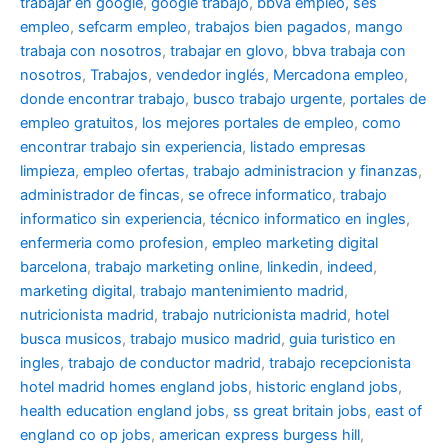
trabajar en google
,
google trabajo
,
bbva empleo, ses
empleo
,
sefcarm empleo
,
trabajos bien pagados
,
mango
trabaja con nosotros
,
trabajar en glovo
,
bbva trabaja con
nosotros
,
Trabajos
,
vendedor inglés
,
Mercadona empleo
,
donde encontrar trabajo
,
busco trabajo urgente
,
portales de
empleo gratuitos
,
los mejores portales de empleo
,
como
encontrar trabajo sin experiencia
,
listado empresas
limpieza
,
empleo ofertas
,
trabajo administracion y finanzas
,
administrador de fincas
,
se ofrece informatico
,
trabajo
informatico sin experiencia
,
técnico informatico en ingles
,
enfermeria como profesion
,
empleo marketing digital
barcelona
,
trabajo marketing online
,
linkedin
,
indeed
,
marketing digital
,
trabajo mantenimiento madrid
,
nutricionista madrid
,
trabajo nutricionista madrid
,
hotel
busca musicos
,
trabajo musico madrid
,
guia turistico en
ingles
,
trabajo de conductor madrid
,
trabajo recepcionista
hotel madrid
homes england jobs
,
historic england jobs
,
health education england jobs
,
ss great britain jobs
,
east of
england co op jobs
,
american express burgess hill
,