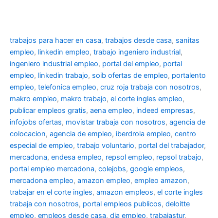
trabajos para hacer en casa
,
trabajos desde casa
,
sanitas
empleo
,
linkedin empleo
,
trabajo ingeniero industrial
,
ingeniero industrial empleo
,
portal del empleo
,
portal
empleo
,
linkedin trabajo
,
soib ofertas de empleo
,
portalento
empleo
,
telefonica empleo
,
cruz roja trabaja con nosotros
,
makro empleo
,
makro trabajo
,
el corte ingles empleo
,
publicar empleos gratis
,
aena empleo
,
indeed empresas
,
infojobs ofertas
,
movistar trabaja con nosotros
,
agencia de
colocacion
,
agencia de empleo
,
iberdrola empleo
,
centro
especial de empleo
,
trabajo voluntario
,
portal del trabajador
,
mercadona
,
endesa empleo
,
repsol empleo
,
repsol trabajo
,
portal empleo mercadona
,
colejobs
,
google empleos
,
mercadona empleo
,
amazon empleo
,
empleo amazon
,
trabajar en el corte ingles
,
amazon empleos
,
el corte ingles
trabaja con nosotros
,
portal empleos publicos
,
deloitte
empleo
,
empleos desde casa
,
dia empleo
,
trabajastur
,