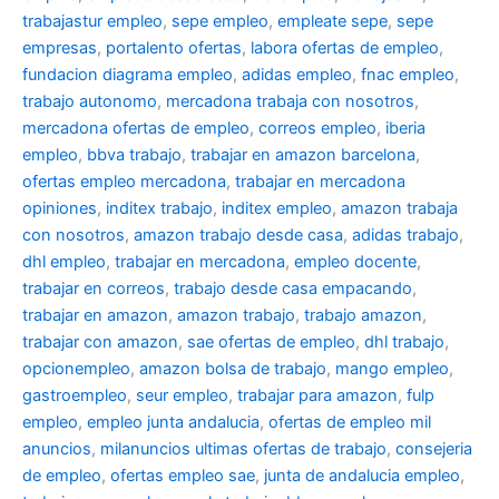
trabajastur empleo
,
sepe empleo
,
empleate sepe
,
sepe
empresas
,
portalento ofertas
,
labora ofertas de empleo
,
fundacion diagrama empleo
,
adidas empleo
,
fnac empleo
,
trabajo autonomo
,
mercadona trabaja con nosotros
,
mercadona ofertas de empleo
,
correos empleo
,
iberia
empleo
,
bbva trabajo
,
trabajar en amazon barcelona
,
ofertas empleo mercadona
,
trabajar en mercadona
opiniones
,
inditex trabajo
,
inditex empleo
,
amazon trabaja
con nosotros
,
amazon trabajo desde casa
,
adidas trabajo
,
dhl empleo
,
trabajar en mercadona
,
empleo docente
,
trabajar en correos
,
trabajo desde casa empacando
,
trabajar en amazon
,
amazon trabajo
,
trabajo amazon
,
trabajar con amazon
,
sae ofertas de empleo
,
dhl trabajo
,
opcionempleo
,
amazon bolsa de trabajo
,
mango empleo
,
gastroempleo
,
seur empleo
,
trabajar para amazon
,
fulp
empleo
,
empleo junta andalucia
,
ofertas de empleo mil
anuncios
,
milanuncios ultimas ofertas de trabajo
,
consejeria
de empleo
,
ofertas empleo sae
,
junta de andalucia empleo
,