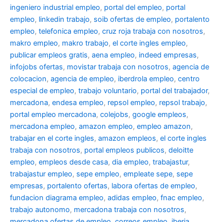
ingeniero industrial empleo
,
portal del empleo
,
portal
empleo
,
linkedin trabajo
,
soib ofertas de empleo
,
portalento
empleo
,
telefonica empleo
,
cruz roja trabaja con nosotros
,
makro empleo
,
makro trabajo
,
el corte ingles empleo
,
publicar empleos gratis
,
aena empleo
,
indeed empresas
,
infojobs ofertas
,
movistar trabaja con nosotros
,
agencia de
colocacion
,
agencia de empleo
,
iberdrola empleo
,
centro
especial de empleo
,
trabajo voluntario
,
portal del trabajador
,
mercadona
,
endesa empleo
,
repsol empleo
,
repsol trabajo
,
portal empleo mercadona
,
colejobs
,
google empleos
,
mercadona empleo
,
amazon empleo
,
empleo amazon
,
trabajar en el corte ingles
,
amazon empleos
,
el corte ingles
trabaja con nosotros
,
portal empleos publicos
,
deloitte
empleo
,
empleos desde casa
,
dia empleo
,
trabajastur
,
trabajastur empleo
,
sepe empleo
,
empleate sepe
,
sepe
empresas
,
portalento ofertas
,
labora ofertas de empleo
,
fundacion diagrama empleo
,
adidas empleo
,
fnac empleo
,
trabajo autonomo
,
mercadona trabaja con nosotros
,
mercadona ofertas de empleo
,
correos empleo
,
iberia