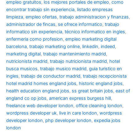
empleo gratuitos
,
los mejores portales de empleo
,
como
encontrar trabajo sin experiencia
,
listado empresas
limpieza
,
empleo ofertas
,
trabajo administracion y finanzas
,
administrador de fincas
,
se ofrece informatico
,
trabajo
informatico sin experiencia
,
técnico informatico en ingles
,
enfermeria como profesion
,
empleo marketing digital
barcelona
,
trabajo marketing online
,
linkedin
,
indeed
,
marketing digital
,
trabajo mantenimiento madrid
,
nutricionista madrid
,
trabajo nutricionista madrid
,
hotel
busca musicos
,
trabajo musico madrid
,
guia turistico en
ingles
,
trabajo de conductor madrid
,
trabajo recepcionista
hotel madrid
homes england jobs
,
historic england jobs
,
health education england jobs
,
ss great britain jobs
,
east of
england co op jobs
,
american express burgess hill
,
freelance web developer london
,
office cleaning london
,
wordpress developer uk
,
live in care london
,
wordpress
developer london
,
php developer london
,
expedia jobs
london