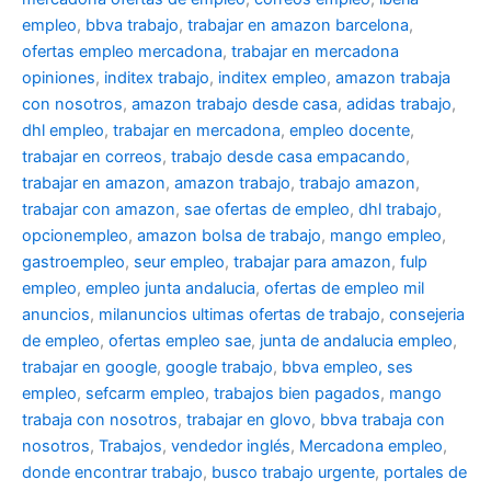
empleo
,
bbva trabajo
,
trabajar en amazon barcelona
,
ofertas empleo mercadona
,
trabajar en mercadona
opiniones
,
inditex trabajo
,
inditex empleo
,
amazon trabaja
con nosotros
,
amazon trabajo desde casa
,
adidas trabajo
,
dhl empleo
,
trabajar en mercadona
,
empleo docente
,
trabajar en correos
,
trabajo desde casa empacando
,
trabajar en amazon
,
amazon trabajo
,
trabajo amazon
,
trabajar con amazon
,
sae ofertas de empleo
,
dhl trabajo
,
opcionempleo
,
amazon bolsa de trabajo
,
mango empleo
,
gastroempleo
,
seur empleo
,
trabajar para amazon
,
fulp
empleo
,
empleo junta andalucia
,
ofertas de empleo mil
anuncios
,
milanuncios ultimas ofertas de trabajo
,
consejeria
de empleo
,
ofertas empleo sae
,
junta de andalucia empleo
,
trabajar en google
,
google trabajo
,
bbva empleo, ses
empleo
,
sefcarm empleo
,
trabajos bien pagados
,
mango
trabaja con nosotros
,
trabajar en glovo
,
bbva trabaja con
nosotros
,
Trabajos
,
vendedor inglés
,
Mercadona empleo
,
donde encontrar trabajo
,
busco trabajo urgente
,
portales de