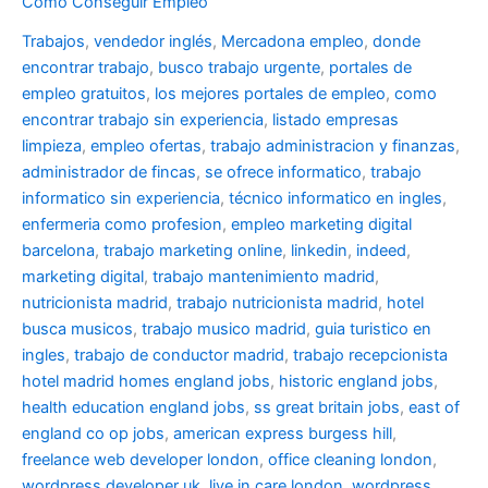
Cómo Conseguir Empleo
Trabajos
,
vendedor inglés
,
Mercadona empleo
,
donde
encontrar trabajo
,
busco trabajo urgente
,
portales de
empleo gratuitos
,
los mejores portales de empleo
,
como
encontrar trabajo sin experiencia
,
listado empresas
limpieza
,
empleo ofertas
,
trabajo administracion y finanzas
,
administrador de fincas
,
se ofrece informatico
,
trabajo
informatico sin experiencia
,
técnico informatico en ingles
,
enfermeria como profesion
,
empleo marketing digital
barcelona
,
trabajo marketing online
,
linkedin
,
indeed
,
marketing digital
,
trabajo mantenimiento madrid
,
nutricionista madrid
,
trabajo nutricionista madrid
,
hotel
busca musicos
,
trabajo musico madrid
,
guia turistico en
ingles
,
trabajo de conductor madrid
,
trabajo recepcionista
hotel madrid
homes england jobs
,
historic england jobs
,
health education england jobs
,
ss great britain jobs
,
east of
england co op jobs
,
american express burgess hill
,
freelance web developer london
,
office cleaning london
,
wordpress developer uk
,
live in care london
,
wordpress