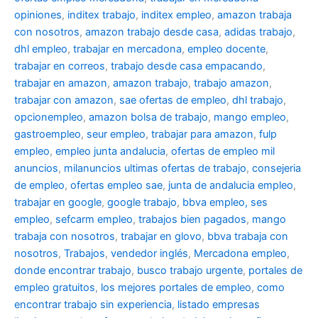
opiniones
,
inditex trabajo
,
inditex empleo
,
amazon trabaja
con nosotros
,
amazon trabajo desde casa
,
adidas trabajo
,
dhl empleo
,
trabajar en mercadona
,
empleo docente
,
trabajar en correos
,
trabajo desde casa empacando
,
trabajar en amazon
,
amazon trabajo
,
trabajo amazon
,
trabajar con amazon
,
sae ofertas de empleo
,
dhl trabajo
,
opcionempleo
,
amazon bolsa de trabajo
,
mango empleo
,
gastroempleo
,
seur empleo
,
trabajar para amazon
,
fulp
empleo
,
empleo junta andalucia
,
ofertas de empleo mil
anuncios
,
milanuncios ultimas ofertas de trabajo
,
consejeria
de empleo
,
ofertas empleo sae
,
junta de andalucia empleo
,
trabajar en google
,
google trabajo
,
bbva empleo, ses
empleo
,
sefcarm empleo
,
trabajos bien pagados
,
mango
trabaja con nosotros
,
trabajar en glovo
,
bbva trabaja con
nosotros
,
Trabajos
,
vendedor inglés
,
Mercadona empleo
,
donde encontrar trabajo
,
busco trabajo urgente
,
portales de
empleo gratuitos
,
los mejores portales de empleo
,
como
encontrar trabajo sin experiencia
,
listado empresas