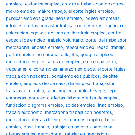
empleo
,
telefonica empleo
,
cruz roja trabaja con nosotros
,
makro empleo
,
makro trabajo
,
el corte ingles empleo
,
publicar empleos gratis
,
aena empleo
,
indeed empresas
,
infojobs ofertas
,
movistar trabaja con nosotros
,
agencia de
colocacion
,
agencia de empleo
,
iberdrola empleo
,
centro
especial de empleo
,
trabajo voluntario
,
portal del trabajador
,
mercadona
,
endesa empleo
,
repsol empleo
,
repsol trabajo
,
portal empleo mercadona
,
colejobs
,
google empleos
,
mercadona empleo
,
amazon empleo
,
empleo amazon
,
trabajar en el corte ingles
,
amazon empleos
,
el corte ingles
trabaja con nosotros
,
portal empleos publicos
,
deloitte
empleo
,
empleos desde casa
,
dia empleo
,
trabajastur
,
trabajastur empleo
,
sepe empleo
,
empleate sepe
,
sepe
empresas
,
portalento ofertas
,
labora ofertas de empleo
,
fundacion diagrama empleo
,
adidas empleo
,
fnac empleo
,
trabajo autonomo
,
mercadona trabaja con nosotros
,
mercadona ofertas de empleo
,
correos empleo
,
iberia
empleo
,
bbva trabajo
,
trabajar en amazon barcelona
,
ofertas empleo mercadona
,
trabajar en mercadona