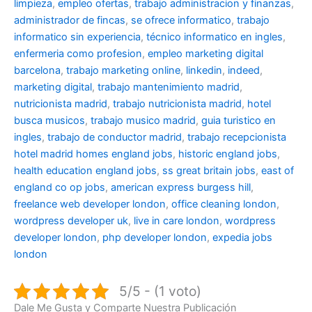
limpieza
,
empleo ofertas
,
trabajo administracion y finanzas
,
administrador de fincas
,
se ofrece informatico
,
trabajo
informatico sin experiencia
,
técnico informatico en ingles
,
enfermeria como profesion
,
empleo marketing digital
barcelona
,
trabajo marketing online
,
linkedin
,
indeed
,
marketing digital
,
trabajo mantenimiento madrid
,
nutricionista madrid
,
trabajo nutricionista madrid
,
hotel
busca musicos
,
trabajo musico madrid
,
guia turistico en
ingles
,
trabajo de conductor madrid
,
trabajo recepcionista
hotel madrid
homes england jobs
,
historic england jobs
,
health education england jobs
,
ss great britain jobs
,
east of
england co op jobs
,
american express burgess hill
,
freelance web developer london
,
office cleaning london
,
wordpress developer uk
,
live in care london
,
wordpress
developer london
,
php developer london
,
expedia jobs
london
5/5 - (1 voto)
Dale Me Gusta y Comparte Nuestra Publicación