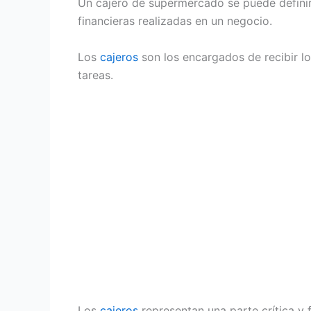
Un cajero de supermercado se puede definir 
financieras realizadas en un negocio.
Los
cajeros
son los encargados de recibir lo
tareas.
Los
cajeros
representan una parte crítica y