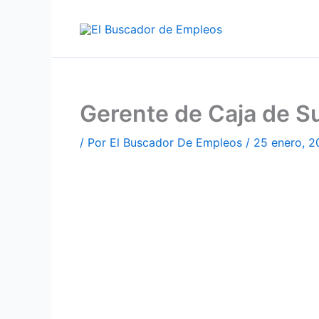
Ir
al
contenido
Gerente de Caja de S
/ Por
El Buscador De Empleos
/
25 enero, 2